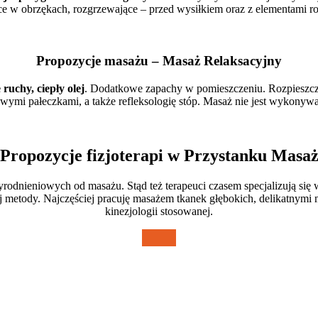
ce w obrzękach, rozgrzewające – przed wysiłkiem oraz z elementami ro
Propozycje masażu – Masaż Relaksacyjny
 ruchy, ciepły olej
. Dodatkowe zapachy w pomieszczeniu. Rozpieszc
 pałeczkami, a także refleksologię stóp. Masaż nie jest wykonywany n
Propozycje fizjoterapi w Przystanku Masa
odnieniowych od masażu. Stąd też terapeuci czasem specjalizują się
j metody. Najczęściej pracuję masażem tkanek głębokich, delikatnymi
kinezjologii stosowanej.