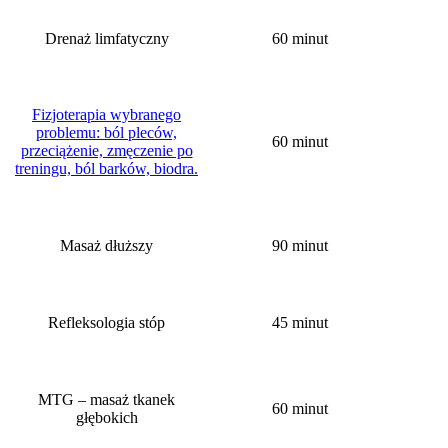
Drenaż limfatyczny
60 minut
Fizjoterapia wybranego
problemu: ból pleców,
60 minut
przeciążenie, zmęczenie po
treningu, ból barków, biodra.
Masaż dłuższy
90 minut
Refleksologia stóp
45 minut
MTG – masaż tkanek
60 minut
głębokich