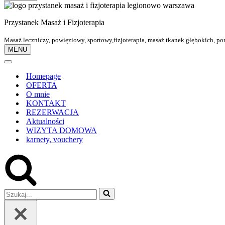
Przystanek Masaż i Fizjoterapia
Masaż leczniczy, powięziowy, sportowy,fizjoterapia, masaż tkanek głębokich, pom
MENU
Menu
nawigacji
Menu
nawigacji
Homepage
OFERTA
O mnie
KONTAKT
REZERWACJA
Aktualności
WIZYTA DOMOWA
karnety, vouchery
Szukaj...