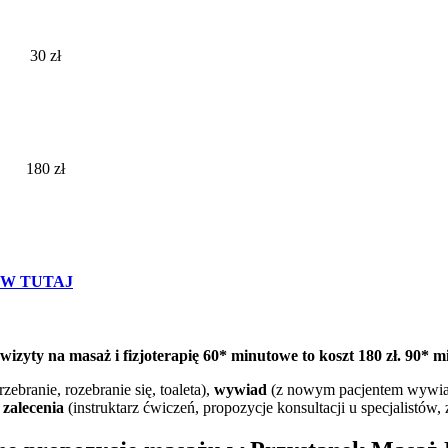
30 zł
180 zł
W TUTAJ
wizyty na masaż i fizjoterapię 60* minutowe to koszt 180 zł. 90* mi
rzebranie, rozebranie się, toaleta),
wywiad
(z nowym pacjentem wywiad
,
zalecenia
(instruktarz ćwiczeń, propozycje konsultacji u specjalistó