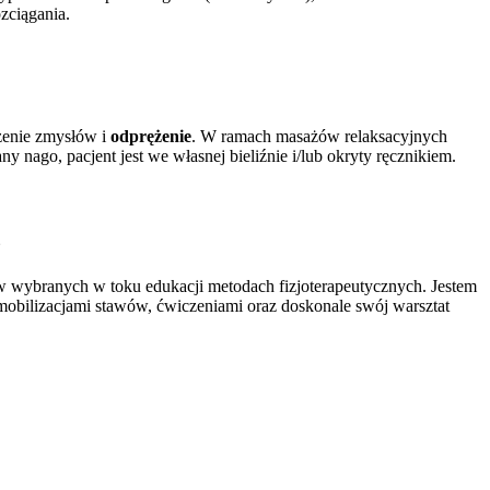
zciągania.
zenie zmysłów i
odprężenie
. W ramach masażów relaksacyjnych
ago, pacjent jest we własnej bieliźnie i/lub okryty ręcznikiem.
ż
 w wybranych w toku edukacji metodach fizjoterapeutycznych. Jestem
 mobilizacjami stawów, ćwiczeniami oraz doskonale swój warsztat