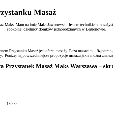
Przystanku Masaż
saż Maks. Mam na imię Maks Jaworowski. Jestem technikiem masażystą
spokojnej dzielnicy domków jednorodzinnych w Legionowie.
zonem Przystanku Masaż jest oferta masaży. Poza masażami i fizjoterap
. Poniżej najpowszechniejsze propozycje masażu jakie można znaleź
ta Przystanek Masaż Maks Warszawa – skr
180 zł