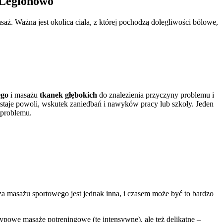
 Legionowo
. Ważna jest okolica ciała, z której pochodzą dolegliwości bólowe,
ego
i masażu
tkanek głębokich
do znalezienia przyczyny problemu i
taje powoli, wskutek zaniedbań i nawyków pracy lub szkoły. Jeden
 problemu.
za masażu sportowego jest jednak inna, i czasem może być to bardzo
typowe masaże potreningowe (te intensywne), ale też delikatne –