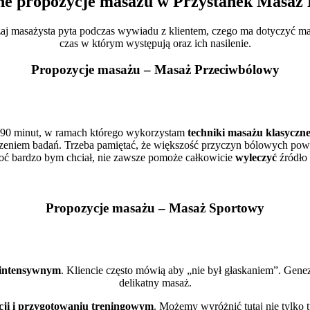
ne propozycje masażu w Przystanek Masaż
masażysta pyta podczas wywiadu z klientem, czego ma dotyczyć masaż
czas w którym występują oraz ich nasilenie.
Propozycje masażu – Masaż Przeciwbólowy
-90 minut, w ramach którego wykorzystam
techniki masażu klasyczn
eniem badań. Trzeba pamiętać, że większość przyczyn bólowych pows
oć bardzo bym chciał, nie zawsze pomoże całkowicie
wyleczyć
źródło
Propozycje masażu – Masaż Sportowy
intensywnym
. Kliencie często mówią aby „nie był głaskaniem”. Gene
delikatny masaż.
cji i przygotowaniu treningowym
. Możemy wyróżnić tutaj nie tylko 