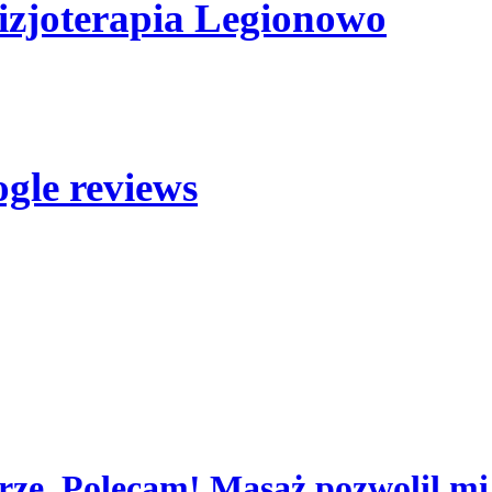
izjoterapia Legionowo
ogle reviews
rze. Polecam! Masaż pozwolil mi 