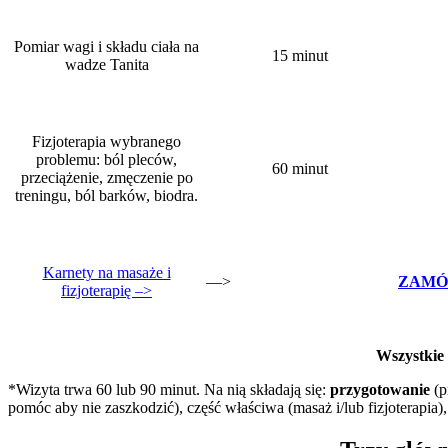
Pomiar wagi i składu ciała na
15 minut
wadze Tanita
Fizjoterapia wybranego
problemu: ból pleców,
60 minut
przeciążenie, zmęczenie po
treningu, ból barków, biodra.
Karnety na masaże i
—>
ZAMÓ
fizjoterapię –>
Wszystkie 
*Wizyta trwa 60 lub 90 minut. Na nią składają się:
przygotowanie
(p
pomóc aby nie zaszkodzić), część właściwa (masaż i/lub fizjoterapia)