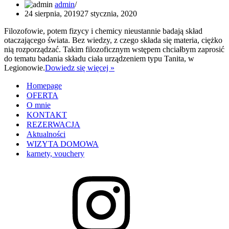
admin
24 sierpnia, 2019
27 stycznia, 2020
Filozofowie, potem fizycy i chemicy nieustannie badają skład
otaczającego świata. Bez wiedzy, z czego składa się materia, ciężko
nią rozporządzać. Takim filozoficznym wstępem chciałbym zaprosić
do tematu badania składu ciała urządzeniem typu Tanita, w
Tanita
Legionowie.
Dowiedz się więcej »
–
Homepage
Pomiar
składu
OFERTA
ciała
O mnie
Legionowo
KONTAKT
REZERWACJA
Aktualności
WIZYTA DOMOWA
karnety, vouchery
Instagram