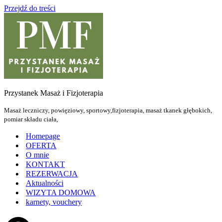
Przejdź do treści
Przystanek Masaż i Fizjoterapia
Masaż leczniczy, powięziowy, sportowy,fizjoterapia, masaż tkanek głębokich,
pomiar składu ciała,
Homepage
OFERTA
O mnie
KONTAKT
REZERWACJA
Aktualności
WIZYTA DOMOWA
karnety, vouchery