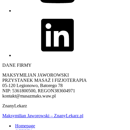
LinkedIn
DANE FIRMY
MAKSYMILIAN JAWOROWSKI
PRZYSTANEK MASAŻ I FIZJOTERAPIA
05-120 Legionowo, Batorego 78
NIP: 5361800500, REGON383604971
kontakt@masazmaks.waw.pl
ZnanyLekarz
Maksymilian Jaworowski – ZnanyLekarz.pl
Homepage